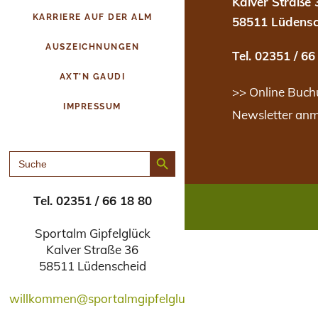
Kalver Straße 
KARRIERE AUF DER ALM
58511 Lüdensc
AUSZEICHNUNGEN
Tel. 02351 / 66
AXT’N GAUDI
>> Online Buch
IMPRESSUM
Newsletter an
Search Button
SEARCH
FOR:
Tel. 02351 / 66 18 80
Sportalm Gipfelglück
Kalver Straße 36
58511 Lüdenscheid
willkommen@sportalmgipfelglueck.de