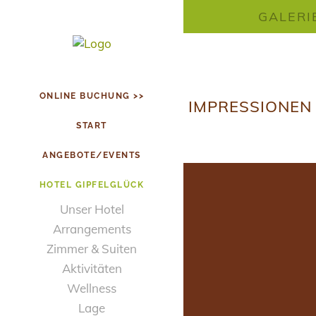
GALERI
ONLINE BUCHUNG >>
IMPRESSIONEN
START
ANGEBOTE/EVENTS
HOTEL GIPFELGLÜCK
Unser Hotel
Arrangements
Zimmer & Suiten
Aktivitäten
Wellness
Lage