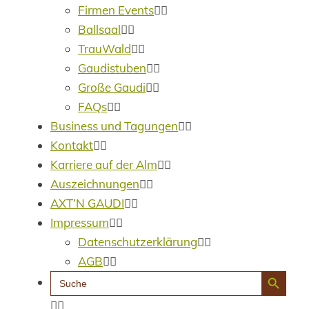
Firmen Events
Ballsaal
TrauWald
Gaudistuben
Große Gaudi
FAQs
Business und Tagungen
Kontakt
Karriere auf der Alm
Auszeichnungen
AXT’N GAUDI
Impressum
Datenschutzerklärung
AGB
Search Button
Search
for: