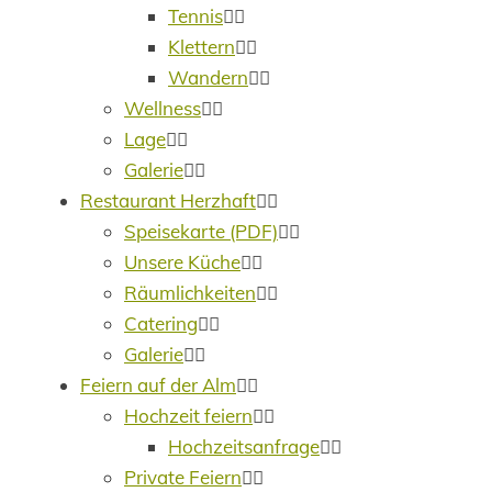
Tennis
Klettern
Wandern
Wellness
Lage
Galerie
Restaurant Herzhaft
Speisekarte (PDF)
Unsere Küche
Räumlichkeiten
Catering
Galerie
Feiern auf der Alm
Hochzeit feiern
Hochzeitsanfrage
Private Feiern