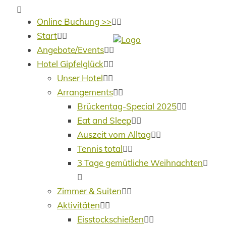
Online Buchung >>
Start
Angebote/Events
Hotel Gipfelglück
Unser Hotel
Arrangements
Brückentag-Special 2025
Eat and Sleep
Auszeit vom Alltag
Tennis total
3 Tage gemütliche Weihnachten
Zimmer & Suiten
Aktivitäten
Eisstockschießen