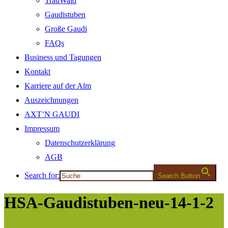
TrauWald
Gaudistuben
Große Gaudi
FAQs
Business und Tagungen
Kontakt
Karriere auf der Alm
Auszeichnungen
AXT’N GAUDI
Impressum
Datenschutzerklärung
AGB
Search for:
Search Button
HSA-Gaudistuben-neu-14-1-2