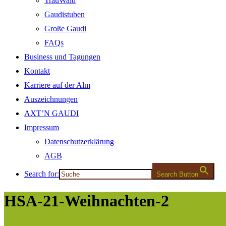
TrauWald
Gaudistuben
Große Gaudi
FAQs
Business und Tagungen
Kontakt
Karriere auf der Alm
Auszeichnungen
AXT’N GAUDI
Impressum
Datenschutzerklärung
AGB
Search for:
Search Button
HSA-21-Weihnachten-2