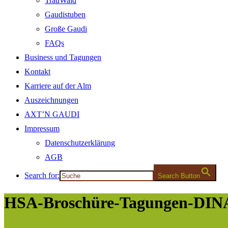
TrauWald
Gaudistuben
Große Gaudi
FAQs
Business und Tagungen
Kontakt
Karriere auf der Alm
Auszeichnungen
AXT’N GAUDI
Impressum
Datenschutzerklärung
AGB
Search for:
Search Button
HSA-Broschüre-Tagungen-DI