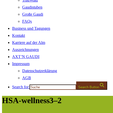
TrauWald
Gaudistuben
Große Gaudi
FAQs
Business und Tagungen
Kontakt
Karriere auf der Alm
Auszeichnungen
AXT’N GAUDI
Impressum
Datenschutzerklärung
AGB
Search for:
Search Button
HSA-wellness3–2