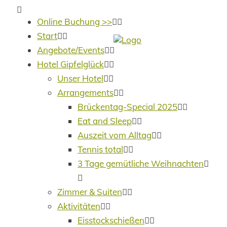
Online Buchung >>
Start
Angebote/Events
Hotel Gipfelglück
Unser Hotel
Arrangements
Brückentag-Special 2025
Eat and Sleep
Auszeit vom Alltag
Tennis total
3 Tage gemütliche Weihnachten
Zimmer & Suiten
Aktivitäten
Eisstockschießen