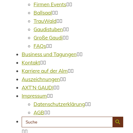
Firmen Events
Ballsaal
TrauWald
Gaudistuben
Große Gaudi
FAQs
Business und Tagungen
Kontakt
Karriere auf der Alm
Auszeichnungen
AXT’N GAUDI
Impressum
Datenschutzerklärung
AGB
Search Button
Search
for: