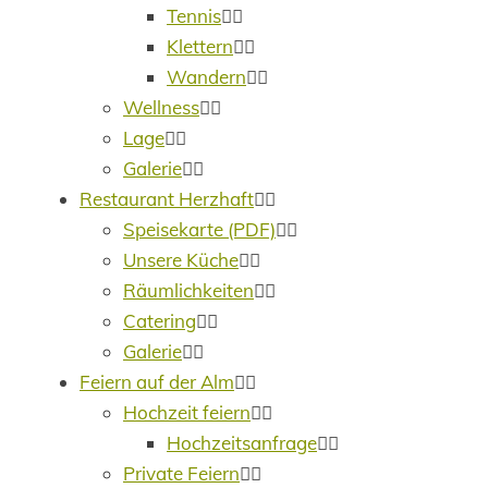
Tennis
Klettern
Wandern
Wellness
Lage
Galerie
Restaurant Herzhaft
Speisekarte (PDF)
Unsere Küche
Räumlichkeiten
Catering
Galerie
Feiern auf der Alm
Hochzeit feiern
Hochzeitsanfrage
Private Feiern