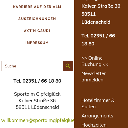
Kalver Straße 36
KARRIERE AUF DER ALM
58511
AUSZEICHNUNGEN
Lüdenscheid
AXT’N GAUDI
Tel. 02351 / 66
18 80
IMPRESSUM
>> Online
Search Button
SEARCH
Buchung <<
FOR:
Newsletter
anmelden
Tel. 02351 / 66 18 80
Sportalm Gipfelglück
Hotelzimmer &
Kalver Straße 36
Suiten
58511 Lüdenscheid
Arrangements
willkommen@sportalmgipfelglueck.de
Hochzeiten