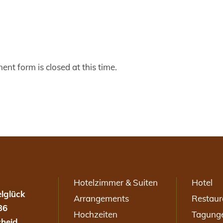
ent form is closed at this time.
Hotelzimmer & Suiten
Hotel
lglück
Arrangements
Restaur
36
Hochzeiten
Tagung
heid