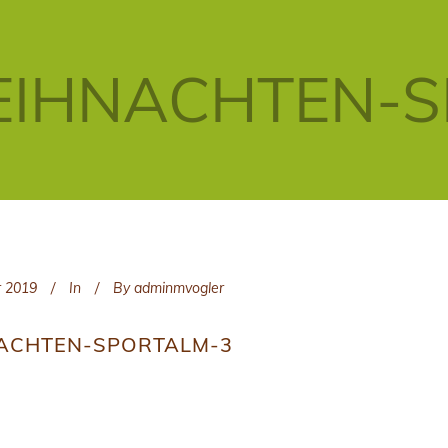
IHNACHTEN-S
r 2019
In
By
adminmvogler
ACHTEN-SPORTALM-3