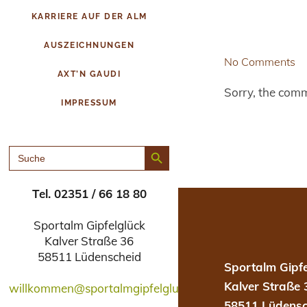
KARRIERE AUF DER ALM
AUSZEICHNUNGEN
No Comments
AXT’N GAUDI
Sorry, the comm
IMPRESSUM
Search Button
SEARCH
FOR:
Tel. 02351 / 66 18 80
Sportalm Gipfelglück
Kalver Straße 36
58511 Lüdenscheid
Sportalm Gipfe
Kalver Straße 
willkommen@sportalmgipfelglueck.de
58511 Lüdensc