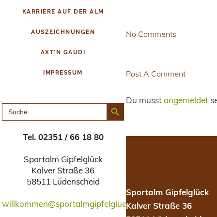
KARRIERE AUF DER ALM
AUSZEICHNUNGEN
No Comments
AXT’N GAUDI
Post A Comment
IMPRESSUM
Du musst
angemeldet
se
Search Button
SEARCH
FOR:
Tel. 02351 / 66 18 80
Sportalm Gipfelglück
Kalver Straße 36
58511 Lüdenscheid
Sportalm Gipfelglück
willkommen@sportalmgipfelglueck.de
Kalver Straße 36