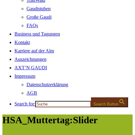
TrauWald
Gaudistuben
Große Gaudi
FAQs
Business und Tagungen
Kontakt
Karriere auf der Alm
Auszeichnungen
AXT’N GAUDI
Impressum
Datenschutzerklärung
AGB
Search for:
Search Button
HSA_Muttertag:Slider