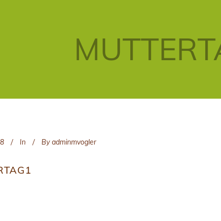
MUTTERT
18
In
By
adminmvogler
RTAG1