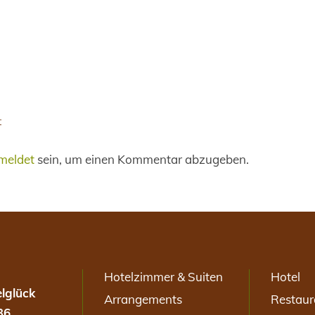
t
meldet
sein, um einen Kommentar abzugeben.
Hotelzimmer & Suiten
Hotel
lglück
Arrangements
Restaur
36