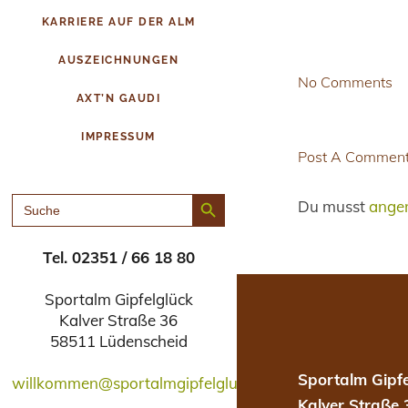
KARRIERE AUF DER ALM
AUSZEICHNUNGEN
No Comments
AXT’N GAUDI
IMPRESSUM
Post A Commen
Search Button
SEARCH
Du musst
ange
FOR:
Tel. 02351 / 66 18 80
Sportalm Gipfelglück
Kalver Straße 36
58511 Lüdenscheid
Sportalm Gipfe
willkommen@sportalmgipfelglueck.de
Kalver Straße 