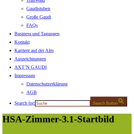
TrauWald
Gaudistuben
Große Gaudi
FAQs
Business und Tagungen
Kontakt
Karriere auf der Alm
Auszeichnungen
AXT’N GAUDI
Impressum
Datenschutzerklärung
AGB
Search for:
Search Button
HSA-Zimmer-3.1-Startbild