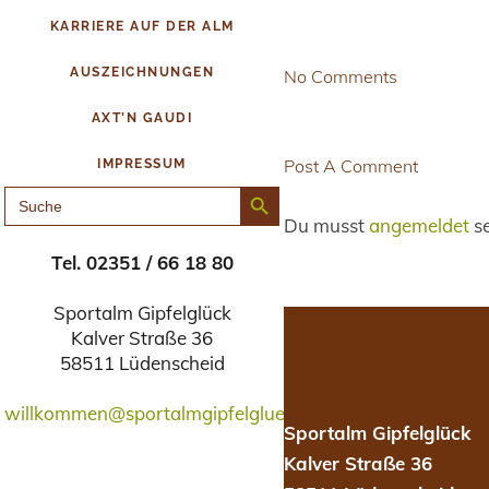
KARRIERE AUF DER ALM
AUSZEICHNUNGEN
No Comments
AXT’N GAUDI
Post A Comment
IMPRESSUM
Search Button
SEARCH
FOR:
Du musst
angemeldet
se
Tel. 02351 / 66 18 80
Sportalm Gipfelglück
Kalver Straße 36
58511 Lüdenscheid
willkommen@sportalmgipfelglueck.de
Sportalm Gipfelglück
Kalver Straße 36