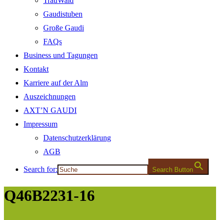
TrauWald
Gaudistuben
Große Gaudi
FAQs
Business und Tagungen
Kontakt
Karriere auf der Alm
Auszeichnungen
AXT’N GAUDI
Impressum
Datenschutzerklärung
AGB
Search for:
Search Button
Q46B2231-16