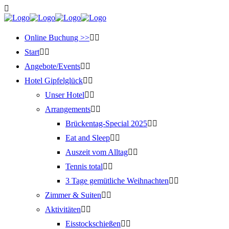
Online Buchung >>
Start
Angebote/Events
Hotel Gipfelglück
Unser Hotel
Arrangements
Brückentag-Special 2025
Eat and Sleep
Auszeit vom Alltag
Tennis total
3 Tage gemütliche Weihnachten
Zimmer & Suiten
Aktivitäten
Eisstockschießen