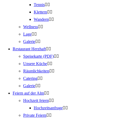
Tennis
Klettern
Wandern
Wellness
Lage
Galerie
Restaurant Herzhaft
Speisekarte (PDF)
Unsere Küche
Räumlichkeiten
Catering
Galerie
Feiern auf der Alm
Hochzeit feiern
Hochzeitsanfrage
Private Feiern