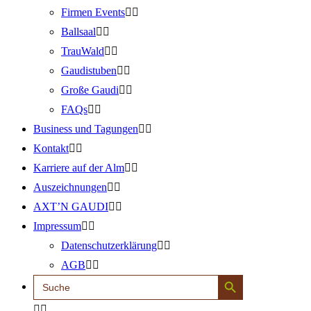
Firmen Events
Ballsaal
TrauWald
Gaudistuben
Große Gaudi
FAQs
Business und Tagungen
Kontakt
Karriere auf der Alm
Auszeichnungen
AXT’N GAUDI
Impressum
Datenschutzerklärung
AGB
Search Button
Search
for: