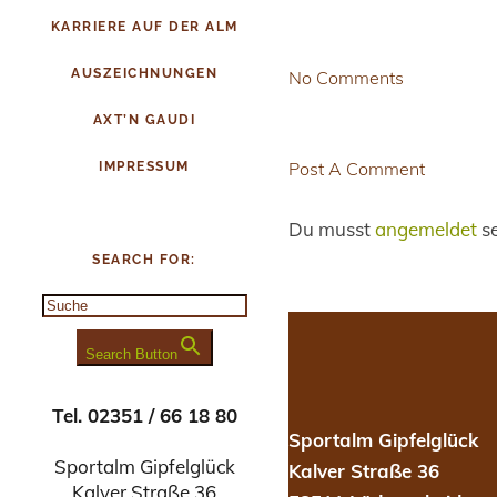
KARRIERE AUF DER ALM
AUSZEICHNUNGEN
No Comments
AXT’N GAUDI
Post A Comment
IMPRESSUM
Du musst
angemeldet
se
SEARCH FOR:
Search Button
Tel. 02351 / 66 18 80
Sportalm Gipfelglück
Sportalm Gipfelglück
Kalver Straße 36
Kalver Straße 36