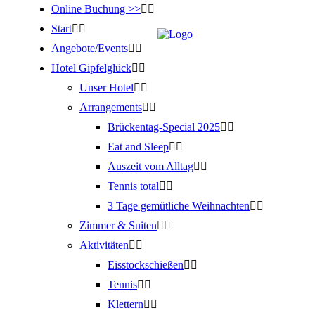
Online Buchung >>
Start
Angebote/Events
Hotel Gipfelglück
Unser Hotel
Arrangements
Brückentag-Special 2025
Eat and Sleep
Auszeit vom Alltag
Tennis total
3 Tage gemütliche Weihnachten
Zimmer & Suiten
Aktivitäten
Eisstockschießen
Tennis
Klettern