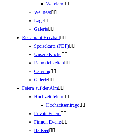
Wandern
Wellness
Lage
Galerie
Restaurant Herzhaft
Speisekarte (PDF)
Unsere Küche
Räumlichkeiten
Catering
Galerie
Feiern auf der Alm
Hochzeit feiern
Hochzeitsanfrage
Private Feiern
Firmen Events
Ballsaal