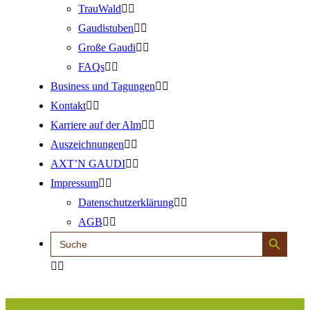
TrauWald
Gaudistuben
Große Gaudi
FAQs
Business und Tagungen
Kontakt
Karriere auf der Alm
Auszeichnungen
AXT’N GAUDI
Impressum
Datenschutzerklärung
AGB
Search Button
Search
for: