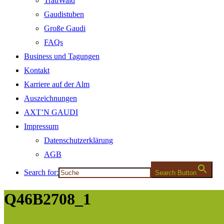
TrauWald
Gaudistuben
Große Gaudi
FAQs
Business und Tagungen
Kontakt
Karriere auf der Alm
Auszeichnungen
AXT’N GAUDI
Impressum
Datenschutzerklärung
AGB
Search for:
Search Button
Q46B2708_1