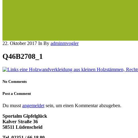
22. Oktober 2017
In
By
adminmvogler
Q46B2708_1
No Comments
Post a Comment
Du musst
angemeldet
sein, um einen Kommentar abzugeben.
Sportalm Gipfelglück
Kalver Straße 36
58511 Lüdenscheid
Tel. 02351 / 66 18 80