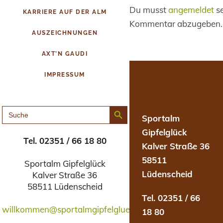
Du musst
angemeldet
se
KARRIERE AUF DER ALM
Kommentar abzugeben.
AUSZEICHNUNGEN
AXT’N GAUDI
IMPRESSUM
Search Button
SEARCH
FOR:
Sportalm
Gipfelglück
Tel. 02351 / 66 18 80
Kalver Straße 36
58511
Sportalm Gipfelglück
Lüdenscheid
Kalver Straße 36
58511 Lüdenscheid
Tel. 02351 / 66
willkommen@sportalmgipfelglueck.de
18 80