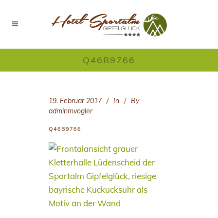
Q46B9766
19. Februar 2017
In
By
adminmvogler
Q46B9766