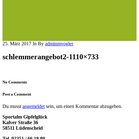
25. März 2017
In
By
adminmvogler
schlemmerangebot2-1110×733
No Comments
Post a Comment
Du musst
angemeldet
sein, um einen Kommentar abzugeben.
Sportalm Gipfelglück
Kalver Straße 36
58511 Lüdenscheid
Tel. 02351 / 66 18 80