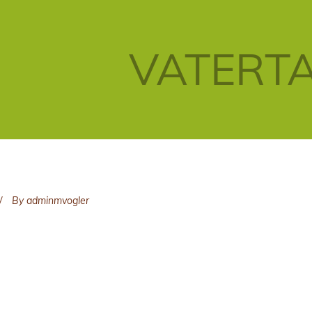
VATERT
By
adminmvogler