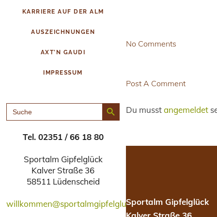
KARRIERE AUF DER ALM
AUSZEICHNUNGEN
No Comments
AXT’N GAUDI
IMPRESSUM
Post A Comment
Search Button
SEARCH
Du musst
angemeldet
se
FOR:
Tel. 02351 / 66 18 80
Sportalm Gipfelglück
Kalver Straße 36
58511 Lüdenscheid
Sportalm Gipfelglück
willkommen@sportalmgipfelglueck.de
Kalver Straße 36