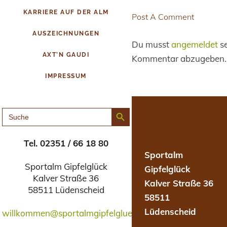
KARRIERE AUF DER ALM
Post A Comment
AUSZEICHNUNGEN
Du musst
angemeldet
se
AXT’N GAUDI
Kommentar abzugeben.
IMPRESSUM
Search Button
SEARCH
FOR:
Tel. 02351 / 66 18 80
Sportalm
Sportalm Gipfelglück
Gipfelglück
Kalver Straße 36
Kalver Straße 36
58511 Lüdenscheid
58511
Lüdenscheid
willkommen@sportalmgipfelglueck.de